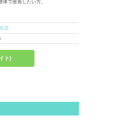
整体で改善したい方。
気堂
)
イト)