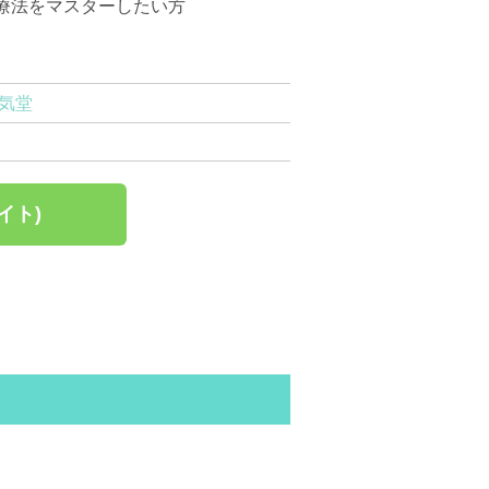
療法をマスターしたい方
気堂
イト)