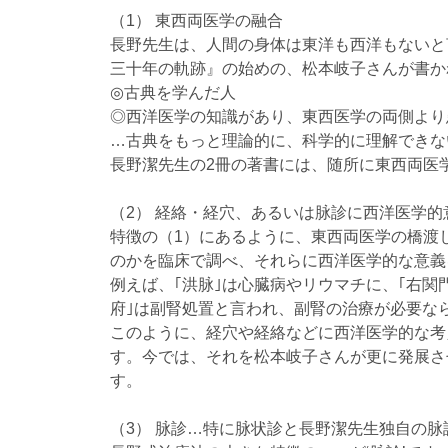
（1） 東西両医学の融合
長野先生は、人間の身体は東洋も西洋もないと
三十年の軌跡』の始めの、松本岐子さんが書か
◎古典を学んだ人
◎西洋医学の知識があり、東西医学の両側より
…古典をもっと理論的に、科学的に理解できな
長野潔先生の2冊の著書には、随所に東西両医
（2） 経絡・経穴、あるいは脉診に西洋医学的
特徴の（1）にあるように、東西両医学の橋渡
のかを臨床で調べ、それらに西洋医学的な意義
例えば、｢洪脉｣は心臓病やリウマチに、｢右関
府｣は副腎処置と言われ、副腎の治療が必要な
このように、経穴や経絡などに西洋医学的な考
す。今では、それを松本岐子さんが更に発展さ
す。
（3） 脉診…特に脉状診と長野潔先生独自の脉