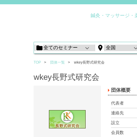
鍼灸・マッサージ・
TOP
団体一覧
wkey長野式研究会
wkey長野式研究会
団体概要
代表者
連絡先
設立
会員数