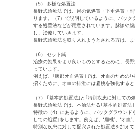
（5） 多様な処置法
長野式治療法では、胃の気処置・下垂処置・副
ります。（7）で説明しているように、バック
する処置法などが用意されています。脉診や腹
し、治療していきます。
長野式治療法を取り入れようとされる方は、ま
（6） セット鍼
治療の効果をより良いものとするために、長野
っています。
例えば、｢腹部オ血処置｣では、オ血のための｢
招くために、オ血の排泄には扁桃を強化すると
（7） ｢基本的処置法｣と｢特別疾患に対しての
長野式治療法では、本治法たる｢基本的処置法
特徴の（4）にあるように、バックグラウンド
しての処置｣をします。例えば、‘扁桃’、‘オ血
特別な疾患に対して配穴された処置法を加えて