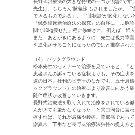
長野式治療法の大きな特徴の一つが‘脉診’です
先生は、もちろん‘脉差診’もされましたが、「
できるものである」、「‘脉状診’が変化しない
『鍼灸臨床新治療法の探究』の自序に「…脉診
間で10kg痩せた」程に修練され、例えば、
また、あとがきにあるように、先生は視力障害
を進化させることになったのではと推察されま
（4） バックグラウンド
松本先生のセミナーで治療を見ていると、「と
患者さんの訴えている症状よりも、その症状を
道の日本』社刊のビデオのなかでも、五十肩様
ックグラウンド）の治療により改善に向かう症
随伴症状が改善していきます。
長野式治療法を取り入れて治療をされている鍼
んがきても驚かなくなった」と異口同音に言わ
療すれば、それが肩痛や腰痛、背部痛であって
謝異常、下垂など長野式治療法独特の捉え方と